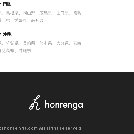
・四国
県
島根県
岡山県
広島県
山口県
徳島
香川県
愛媛県
高知県
・沖縄
県
佐賀県
長崎県
熊本県
大分県
宮崎
鹿児島県
沖縄県
(c)honrenga.com All right reserved.