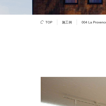
TOP
施工例
004 La Provence