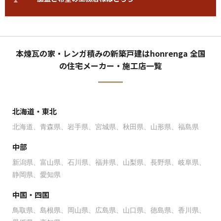
本煉瓦の家・レンガ積みの新築戸建はhonrenga 全国
の住宅メーカー・施工店一覧
北海道・東北
北海道
青森県
岩手県
宮城県
秋田県
山形県
福島県
中部
新潟県
富山県
石川県
福井県
山梨県
長野県
岐阜県
静岡県
愛知県
中国・四国
鳥取県
島根県
岡山県
広島県
山口県
徳島県
香川県