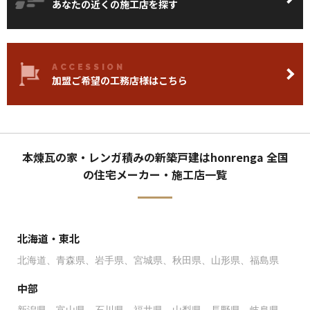
あなたの近くの施工店を探す
ACCESSION
加盟ご希望の工務店様はこちら
本煉瓦の家・レンガ積みの新築戸建はhonrenga 全国
の住宅メーカー・施工店一覧
北海道・東北
北海道
青森県
岩手県
宮城県
秋田県
山形県
福島県
中部
新潟県
富山県
石川県
福井県
山梨県
長野県
岐阜県